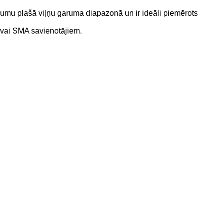
ālumu plašā viļņu garuma diapazonā un ir ideāli piemērots
C vai SMA savienotājiem.