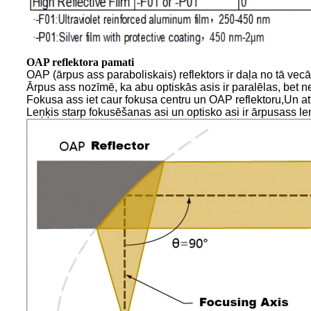
OAP reflektora pamati
OAP (ārpus ass paraboliskais) reflektors ir daļa no tā vecā
Ārpus ass nozīmē, ka abu optiskās asis ir paralēlas, bet ne
Fokusa ass iet caur fokusa centru un OAP reflektoru,
Un at
Leņķis starp fokusēšanas asi un optisko asi ir ārpusass le