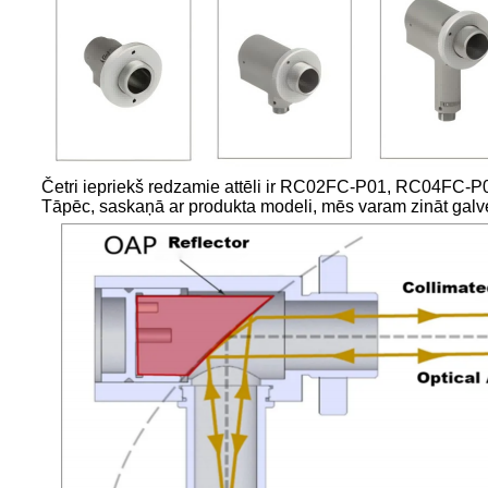
Četri iepriekš redzamie attēli ir RC02FC-P01, RC04FC
Tāpēc, saskaņā ar produkta modeli, mēs varam zināt gal