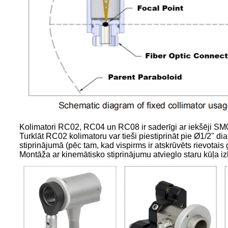
Kolimatori RC02, RC04 un RC08 ir saderīgi ar iekšēji SM
Turklāt RC02 kolimatoru var tieši piestiprināt pie Ø1/2" di
stiprinājumā (pēc tam, kad vispirms ir atskrūvēts rievotais
Montāža ar kinemātisko stiprinājumu atvieglo staru kūļa i