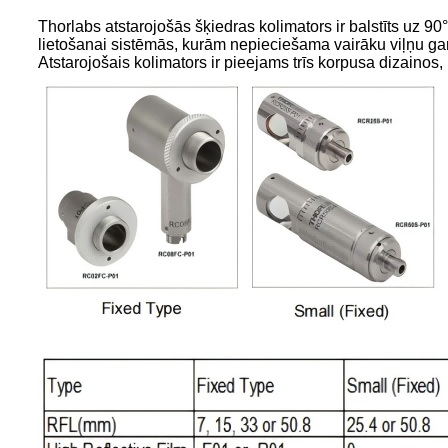
Thorlabs atstarojošās šķiedras kolimators ir balstīts uz 
lietošanai sistēmās, kurām nepieciešama vairāku viļņu ga
Atstarojošais kolimators ir pieejams trīs korpusa dizainos