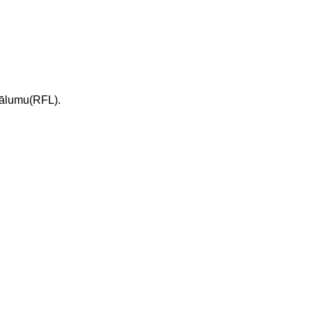
tālumu
(RFL).