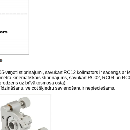
05-
vītņoti stiprinājumi, savukārt RC12 kolimators ir saderīgs ar 
ametra.
kinemātiskais stiprinājums, savukārt RC02, RC04 un RC08
 gredzens uz brīvā
kosmosa osta);
zlīdzināšanu, veicot šķiedru savienošanu
ir nepieciešams.