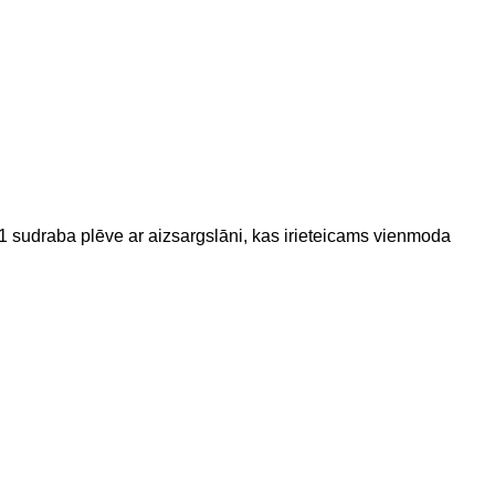
 sudraba plēve ar aizsargslāni, kas ir
ieteicams vienmoda