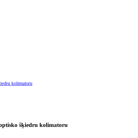
šķiedru kolimatoru
o optisko šķiedru kolimatoru