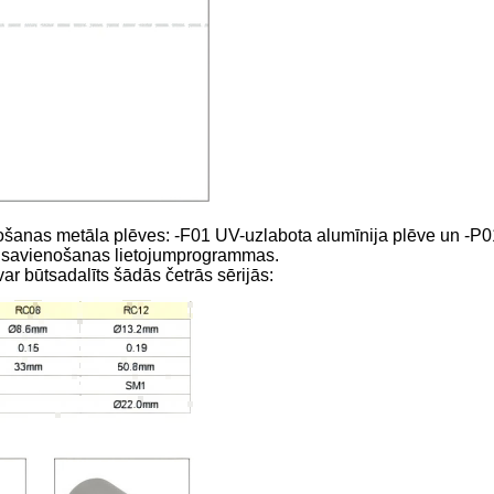
rošanas metāla plēves: -F01 UV-
uzlabota alumīnija plēve un -P01
savienošanas lietojumprogrammas.
var būt
sadalīts šādās četrās sērijās: