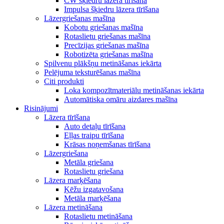
CW šķiedru lāzera tīrīšana
Impulsa šķiedru lāzera tīrīšana
Lāzergriešanas mašīna
Kobotu griešanas mašīna
Rotaslietu griešanas mašīna
Precīzijas griešanas mašīna
Robotizēta griešanas mašīna
Spilvenu plākšņu metināšanas iekārta
Pelējuma teksturēšanas mašīna
Citi produkti
Loka kompozītmateriālu metināšanas iekārta
Automātiska omāru aizdares mašīna
Risinājumi
Lāzera tīrīšana
Auto detaļu tīrīšana
Eļļas traipu tīrīšana
Krāsas noņemšanas tīrīšana
Lāzergriešana
Metāla griešana
Rotaslietu griešana
Lāzera marķēšana
Ķēžu izgatavošana
Metāla marķēšana
Lāzera metināšana
Rotaslietu metināšana