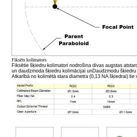
Fiksēts kolimators
Fiksētie šķiedru kolimatori nodrošina divas augstas atsta
un daudzmoda šķiedru kolimācijai un
Daudzmodu šķiedru 
Atkarībā no kolimētā stara diametra (0,13 NA šķiedrai) tie 