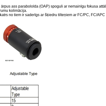
90° ārpus ass paraboloīda (OAP) spoguli ar nemainīgu fokusa att
rumu kolimācija.
, katrs no tiem ir saderīgs ar šķiedru tilteņiem ar FC/PC, FC/AP