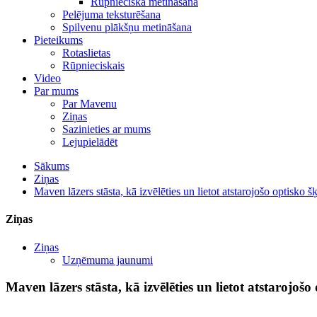
Rūpnieciskā metināšana
Pelējuma teksturēšana
Spilvenu plākšņu metināšana
Pieteikums
Rotaslietas
Rūpnieciskais
Video
Par mums
Par Mavenu
Ziņas
Sazinieties ar mums
Lejupielādēt
Sākums
Ziņas
Maven lāzers stāsta, kā izvēlēties un lietot atstarojošo optisko 
Ziņas
Ziņas
Uzņēmuma jaunumi
Maven lāzers stāsta, kā izvēlēties un lietot atstarojoš