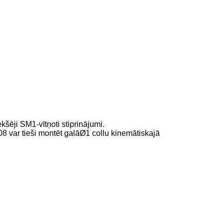
iekšēji SM1-
vītņoti stiprinājumi.
 var tieši montēt galā
Ø1 collu kinemātiskajā