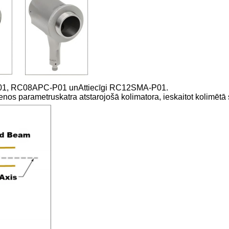
-P01, RC08APC-P01 un
Attiecīgi RC12SMA-P01.
venos parametrus
katra atstarojošā kolimatora, ieskaitot kolimētā