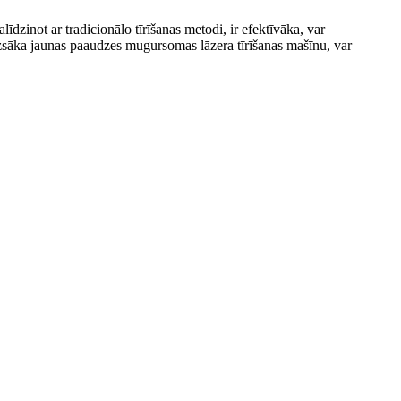
īdzinot ar tradicionālo tīrīšanas metodi, ir efektīvāka, var
n uzsāka jaunas paaudzes mugursomas lāzera tīrīšanas mašīnu, var