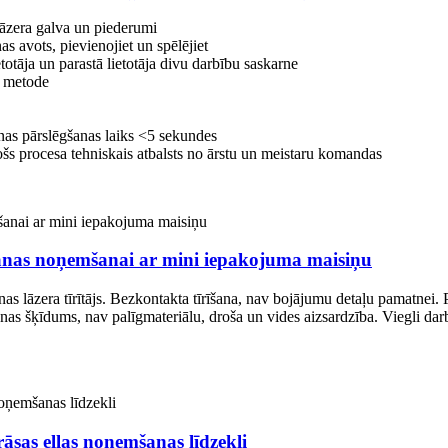
 lāzera galva un piederumi
 avots, pievienojiet un spēlējiet
totāja un parastā lietotāja divu darbību saskarne
s metode
anas pārslēgšanas laiks <5 sekundes
ošs procesa tehniskais atbalsts no ārstu un meistaru komandas
ošanas noņemšanai ar mini iepakojuma maisiņu
s lāzera tīrītājs. Bezkontakta tīrīšana, nav bojājumu detaļu pamatnei. Pr
nas šķīdums, nav palīgmateriālu, droša un vides aizsardzība. Viegli darbin
rāsas eļļas noņemšanas līdzekli