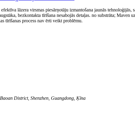
efektīva lāzera virsmas piesārņotāju izmantošana jaunās tehnoloģijās, sal
 ir augstāka, bezkontakta tīrīšana nesabojās detaļas. no substrāta; Mave
nas tīrīšanas process nav ērti veikt problēmu.
 Baoan District, Shenzhen, Guangdong, Ķīna