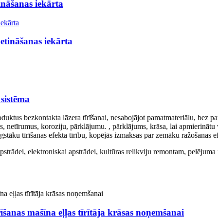
ināšanas iekārta
etināšanas iekārta
 sistēma
ktus bezkontakta lāzera tīrīšanai, nesabojājot pamatmateriālu, bez patēr
 netīrumus, koroziju, pārklājumu. , pārklājums, krāsa, lai apmierinātu 
stāku tīrīšanas efekta tīrību, kopējās izmaksas par zemāku ražošanas efe
rādei, elektroniskai apstrādei, kultūras relikviju remontam, pelējuma r
īšanas mašīna eļļas tīrītāja krāsas noņemšanai