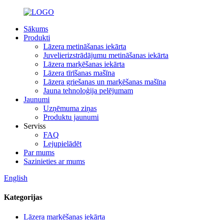
Sākums
Produkti
Lāzera metināšanas iekārta
Juvelierizstrādājumu metināšanas iekārta
Lāzera marķēšanas iekārta
Lāzera tīrīšanas mašīna
Lāzera griešanas un marķēšanas mašīna
Jauna tehnoloģija pelējumam
Jaunumi
Uzņēmuma ziņas
Produktu jaunumi
Serviss
FAQ
Lejupielādēt
Par mums
Sazinieties ar mums
English
Kategorijas
Lāzera marķēšanas iekārta