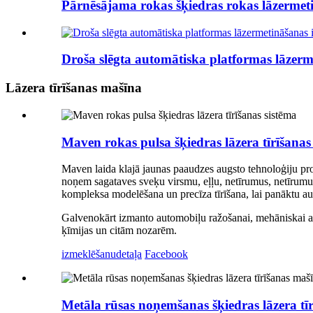
Pārnēsājama rokas šķiedras rokas lāzermet
Droša slēgta automātiska platformas lāzerm
Lāzera tīrīšanas mašīna
Maven rokas pulsa šķiedras lāzera tīrīšanas
Maven laida klajā jaunas paaudzes augsto tehnoloģiju produ
noņem sagataves sveķu virsmu, eļļu, netīrumus, netīrumus,
kompleksa modelēšana un precīza tīrīšana, lai panāktu aug
Galvenokārt izmanto automobiļu ražošanai, mehāniskai apst
ķīmijas un citām nozarēm.
izmeklēšanu
detaļa
Facebook
Metāla rūsas noņemšanas šķiedras lāzera tīr