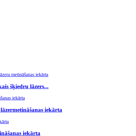
is šķiedru lāzers...
āzermetināšanas iekārta
ināšanas iekārta