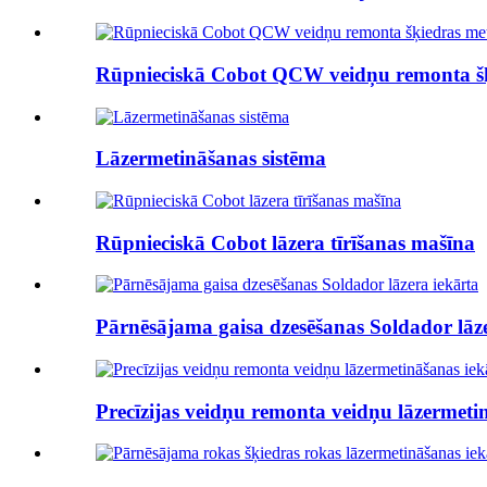
Rūpnieciskā Cobot QCW veidņu remonta šķ
Lāzermetināšanas sistēma
Rūpnieciskā Cobot lāzera tīrīšanas mašīna
Pārnēsājama gaisa dzesēšanas Soldador lāze
Precīzijas veidņu remonta veidņu lāzermeti