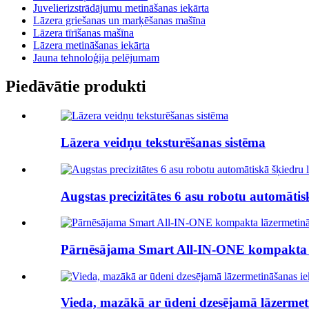
Juvelierizstrādājumu metināšanas iekārta
Lāzera griešanas un marķēšanas mašīna
Lāzera tīrīšanas mašīna
Lāzera metināšanas iekārta
Jauna tehnoloģija pelējumam
Piedāvātie produkti
Lāzera veidņu teksturēšanas sistēma
Augstas precizitātes 6 asu robotu automātiska
Pārnēsājama Smart All-IN-ONE kompakta l
Vieda, mazākā ar ūdeni dzesējamā lāzermet