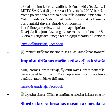
27 collu ratiņu korpusa vadības sistēma: iebūvēts lāzers,
LIETOŠANA tieši pie strāvas: Universāls 220 V barošanas
Viena pieskāriena darbība Vienkārša darbība: uzlabota lie
Videi draudzīgs: Videi draudzīgākā rūpnieciskās tīrīšana
Starptautiski slavens zīmols Components
Pirmā līmeņa serviss: 24 stundu apkalpošana
Divējāda lietojuma lāzera galviņa: rokas un robota turēš
Globālais augstākā līmeņa tehnoloģiju atbalsts: visaptver
izmeklēšanu
detaļa
Facebook
Impulsu tīrīšanas mašīna rūsas eļļas krās
Mugursomas lāzera tīrītājs, šķiedru rokas lāzera noņemšana
izmēra selektīvu tīrīšanu. Nav nepieciešams ķīmisks tīrīša
panāktu automātisku tīrīšanu.
izmeklēšanu
detaļa
Facebook
Šķiedru lāzera tīrīšanas mašīna ar metāla k