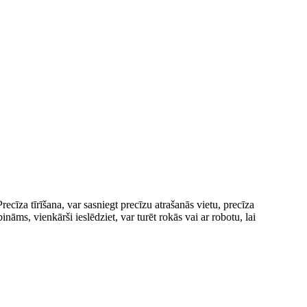
ecīza tīrīšana, var sasniegt precīzu atrašanās vietu, precīza
āms, vienkārši ieslēdziet, var turēt rokās vai ar robotu, lai