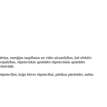
iņa, enerģijas taupīšanas un vides aizsardzības, ļoti efektīvi
vajadzības, rūpnieciskās apstrādes rūpnieciskās apstrādes
ktivitāti.
ūpniecībai, kuģu būves rūpniecībai, pārtikas pārstrādei, naftas