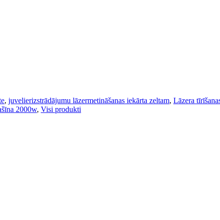
te
,
juvelierizstrādājumu lāzermetināšanas iekārta zeltam
,
Lāzera tīrīšan
mašīna 2000w
,
Visi produkti