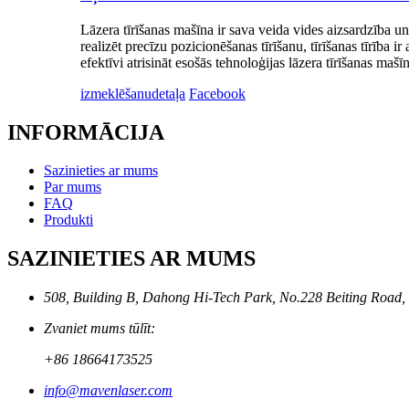
Lāzera tīrīšanas mašīna ir sava veida vides aizsardzība un 
realizēt precīzu pozicionēšanas tīrīšanu, tīrīšanas tīrība
efektīvi atrisināt esošās tehnoloģijas lāzera tīrīšanas mašī
izmeklēšanu
detaļa
Facebook
INFORMĀCIJA
Sazinieties ar mums
Par mums
FAQ
Produkti
SAZINIETIES AR MUMS
508, Building B, Dahong Hi-Tech Park, No.228 Beiting Road,
Zvaniet mums tūlīt:
+86 18664173525
info@mavenlaser.com