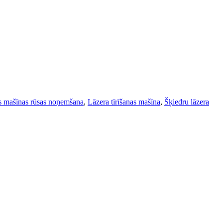
as mašīnas rūsas noņemšana
,
Lāzera tīrīšanas mašīna
,
Šķiedru lāzera